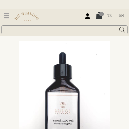
0
TR
EN