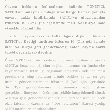
Cayma hakkının kullanılması halinde TÜKETİCİ,
SATICI’nın anlaşmalı olduğu Aras Kargo firması yoluyla
cayma hakkı bildiriminin SATICI’ya ulaşmasından
itibaren 10 (On) gün içerisinde malı SATICI’ya iade
etmekle yükümlüdür.
Tüketici cayma hakkını kullandığına ilişkin bildirimi
SATICI’ya ilettiği tarihten itibaren 10 (On) gün içinde
malı SATICI’ya geri göndermediği halde, cayma hakkı
talebi geçersiz sayılacaktır.
Ürün SATICI’ya iade edilirken, ürünün teslimi sırasında
ALICI’ya ibraz edilmiş olan orijinal faturanın da (muhasebe
kayıtlarımızda tutarlılığı sağlamak amacıyla) iade edilmesi
gerekmekte olup faturanın ürünle birlikte ya da en geç
ürünün gönderilmesinden itibaren 5 (Beş) gün içerisinde
SATICI’ya gönderilmemesi durumunda iade işlemi
gerçekleştirilmeyecek, ürün aynı şekilde karşı ödemeli olarak
ALICI’ya geri gönderilecektir. Ürünle beraber iade edilecek
olan faturanın üzerine de “iade faturasıdır” ibaresi yazılıp
ALICI tarafından imzalanacaktır.