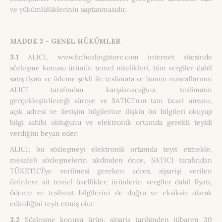
ve yükümlülüklerinin saptanmasıdır.
MADDE 3 – GENEL HÜKÜMLER
3.1
ALICI, www.hnhealingstore.com internet sitesinde
sözleşme konusu ürünün temel nitelikleri, tüm vergiler dahil
satış fiyatı ve ödeme şekli ile teslimata ve bunun masraflarının
ALICI tarafından karşılanacağına, teslimatın
gerçekleştirileceği süreye ve SATICI’nın tam ticari unvanı,
açık adresi ve iletişim bilgilerine ilişkin ön bilgileri okuyup
bilgi sahibi olduğunu ve elektronik ortamda gerekli teyidi
verdiğini beyan eder.
ALICI; bu sözleşmeyi elektronik ortamda teyit etmekle,
mesafeli sözleşmelerin akdinden önce, SATICI tarafından
TÜKETİCİ’ye verilmesi gereken adres, siparişi verilen
ürünlere ait temel özellikler, ürünlerin vergiler dahil fiyatı,
ödeme ve teslimat bilgilerini de doğru ve eksiksiz olarak
edindiğini teyit etmiş olur.
3.2
Sözleşme konusu ürün, sipariş tarihinden itibaren 30