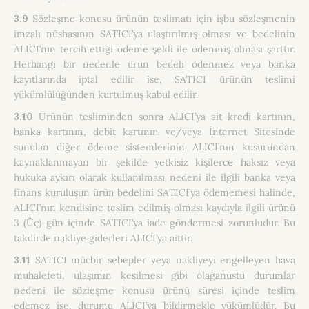
3.9
Sözleşme konusu ürünün teslimatı için işbu sözleşmenin
imzalı nüshasının SATICI’ya ulaştırılmış olması ve bedelinin
ALICI’nın tercih ettiği ödeme şekli ile ödenmiş olması şarttır.
Herhangi bir nedenle ürün bedeli ödenmez veya banka
kayıtlarında iptal edilir ise, SATICI ürünün teslimi
yükümlülüğünden kurtulmuş kabul edilir.
3.10
Ürünün tesliminden sonra ALICI’ya ait kredi kartının,
banka kartının, debit kartının ve/veya İnternet Sitesinde
sunulan diğer ödeme sistemlerinin ALICI’nın kusurundan
kaynaklanmayan bir şekilde yetkisiz kişilerce haksız veya
hukuka aykırı olarak kullanılması nedeni ile ilgili banka veya
finans kuruluşun ürün bedelini SATICI’ya ödememesi halinde,
ALICI’nın kendisine teslim edilmiş olması kaydıyla ilgili ürünü
3 (Üç) gün içinde SATICI’ya iade göndermesi zorunludur. Bu
takdirde nakliye giderleri ALICI’ya aittir.
3.11
SATICI mücbir sebepler veya nakliyeyi engelleyen hava
muhalefeti, ulaşımın kesilmesi gibi olağanüstü durumlar
nedeni ile sözleşme konusu ürünü süresi içinde teslim
edemez ise, durumu ALICI’ya bildirmekle yükümlüdür. Bu