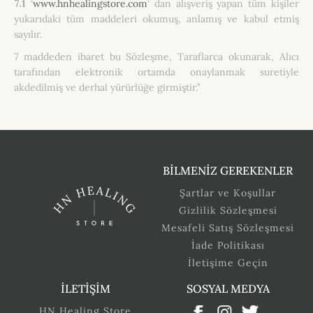
7.1
‘
www.hnhealingstore.com
‘ dan alışveriş yapan tüm kişiler
yukarıdaki tüm maddeleri okumuş, anlamış ve kabul etmiş
sayılır.
7 maddeden ibaret bu Sözleşme, Taraflarca okunarak, Alıcı
tarafından elektronik ortamda onaylanmak suretiyle
akdedilmiş ve derhal yürürlüğe girmiştir.’’
BİLMENİZ GEREKENLER
Şartlar ve Koşullar
Gizlilik Sözleşmesi
Mesafeli Satış Sözleşmesi
İade Politikası
İletişime Geçin
İLETİŞİM
SOSYAL MEDYA
HN Healing Store