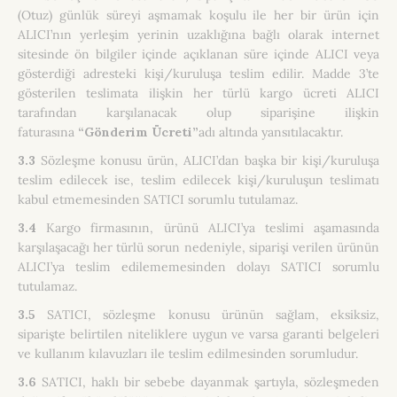
(Otuz) günlük süreyi aşmamak koşulu ile her bir ürün için
ALICI’nın yerleşim yerinin uzaklığına bağlı olarak internet
sitesinde ön bilgiler içinde açıklanan süre içinde ALICI veya
gösterdiği adresteki kişi/kuruluşa teslim edilir. Madde 3’te
gösterilen teslimata ilişkin her türlü kargo ücreti ALICI
tarafından karşılanacak olup siparişine ilişkin
faturasına
“Gönderim Ücreti”
adı altında yansıtılacaktır.
3.3
Sözleşme konusu ürün, ALICI’dan başka bir kişi/kuruluşa
teslim edilecek ise, teslim edilecek kişi/kuruluşun teslimatı
kabul etmemesinden SATICI sorumlu tutulamaz.
3.4
Kargo firmasının, ürünü ALICI’ya teslimi aşamasında
karşılaşacağı her türlü sorun nedeniyle, siparişi verilen ürünün
ALICI’ya teslim edilememesinden dolayı SATICI sorumlu
tutulamaz.
3.5
SATICI, sözleşme konusu ürünün sağlam, eksiksiz,
siparişte belirtilen niteliklere uygun ve varsa garanti belgeleri
ve kullanım kılavuzları ile teslim edilmesinden sorumludur.
3.6
SATICI, haklı bir sebebe dayanmak şartıyla, sözleşmeden