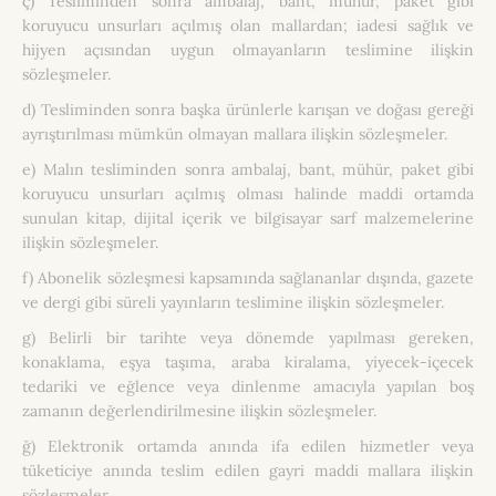
ç) Tesliminden sonra ambalaj, bant, mühür, paket gibi
koruyucu unsurları açılmış olan mallardan; iadesi sağlık ve
hijyen açısından uygun olmayanların teslimine ilişkin
sözleşmeler.
d) Tesliminden sonra başka ürünlerle karışan ve doğası gereği
ayrıştırılması mümkün olmayan mallara ilişkin sözleşmeler.
e) Malın tesliminden sonra ambalaj, bant, mühür, paket gibi
koruyucu unsurları açılmış olması halinde maddi ortamda
sunulan kitap, dijital içerik ve bilgisayar sarf malzemelerine
ilişkin sözleşmeler.
f) Abonelik sözleşmesi kapsamında sağlananlar dışında, gazete
ve dergi gibi süreli yayınların teslimine ilişkin sözleşmeler.
g) Belirli bir tarihte veya dönemde yapılması gereken,
konaklama, eşya taşıma, araba kiralama, yiyecek-içecek
tedariki ve eğlence veya dinlenme amacıyla yapılan boş
zamanın değerlendirilmesine ilişkin sözleşmeler.
ğ) Elektronik ortamda anında ifa edilen hizmetler veya
tüketiciye anında teslim edilen gayri maddi mallara ilişkin
sözleşmeler.