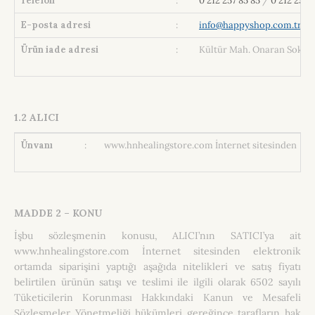
Telefon
:
0 212 257 85 85
/
0 212 257 8
E-posta adresi
:
info@happyshop.com.tr
Ürün iade adresi
:
Kültür Mah. Onaran Sok. No:
1.2 ALICI
Ünvanı
:
www.hnhealingstore.com İnternet sitesinden elekt
MADDE 2 – KONU
İşbu sözleşmenin konusu, ALICI’nın SATICI’ya ait
www.hnhealingstore.com İnternet sitesinden elektronik
ortamda siparişini yaptığı aşağıda nitelikleri ve satış fiyatı
belirtilen ürünün satışı ve teslimi ile ilgili olarak 6502 sayılı
Tüketicilerin Korunması Hakkındaki Kanun ve Mesafeli
Sözleşmeler Yönetmeliği hükümleri gereğince tarafların hak