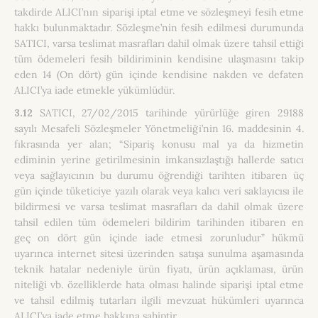
takdirde ALICI’nın siparişi iptal etme ve sözleşmeyi fesih etme
hakkı bulunmaktadır. Sözleşme’nin fesih edilmesi durumunda
SATICI, varsa teslimat masrafları dahil olmak üzere tahsil ettiği
tüm ödemeleri fesih bildiriminin kendisine ulaşmasını takip
eden 14 (On dört) gün içinde kendisine nakden ve defaten
ALICI’ya iade etmekle yükümlüdür.
3.12
SATICI, 27/02/2015 tarihinde yürürlüğe giren 29188
sayılı Mesafeli Sözleşmeler Yönetmeliği’nin 16. maddesinin 4.
fıkrasında yer alan; “Sipariş konusu mal ya da hizmetin
ediminin yerine getirilmesinin imkansızlaştığı hallerde satıcı
veya sağlayıcının bu durumu öğrendiği tarihten itibaren üç
gün içinde tüketiciye yazılı olarak veya kalıcı veri saklayıcısı ile
bildirmesi ve varsa teslimat masrafları da dahil olmak üzere
tahsil edilen tüm ödemeleri bildirim tarihinden itibaren en
geç on dört gün içinde iade etmesi zorunludur” hükmü
uyarınca internet sitesi üzerinden satışa sunulma aşamasında
teknik hatalar nedeniyle ürün fiyatı, ürün açıklaması, ürün
niteliği vb. özelliklerde hata olması halinde siparişi iptal etme
ve tahsil edilmiş tutarları ilgili mevzuat hükümleri uyarınca
ALICI’ya iade etme hakkına sahiptir.