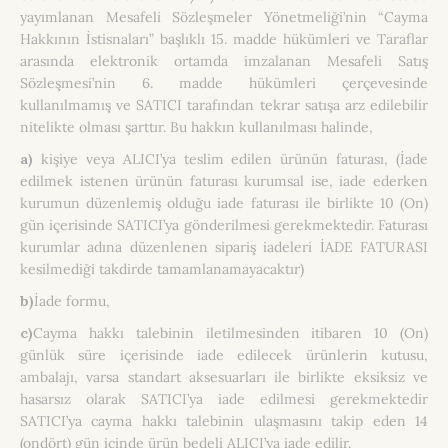
yayımlanan Mesafeli Sözleşmeler Yönetmeliği’nin “Cayma
Hakkının İstisnaları” başlıklı 15. madde hükümleri ve Taraflar
arasında elektronik ortamda imzalanan Mesafeli Satış
Sözleşmesi’nin 6. madde hükümleri çerçevesinde
kullanılmamış ve SATICI tarafından tekrar satışa arz edilebilir
nitelikte olması şarttır. Bu hakkın kullanılması halinde,
a)
kişiye veya ALICI’ya teslim edilen ürünün faturası, (İade
edilmek istenen ürünün faturası kurumsal ise, iade ederken
kurumun düzenlemiş olduğu iade faturası ile birlikte 10 (On)
gün içerisinde SATICI’ya gönderilmesi gerekmektedir. Faturası
kurumlar adına düzenlenen sipariş iadeleri İADE FATURASI
kesilmediği takdirde tamamlanamayacaktır)
b)
İade formu,
c)
Cayma hakkı talebinin iletilmesinden itibaren 10 (On)
günlük süre içerisinde iade edilecek ürünlerin kutusu,
ambalajı, varsa standart aksesuarları ile birlikte eksiksiz ve
hasarsız olarak SATICI’ya iade edilmesi gerekmektedir
SATICI’ya cayma hakkı talebinin ulaşmasını takip eden 14
(ondört) gün içinde ürün bedeli ALICI’ya iade edilir.