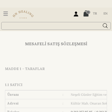
0
TR
EN
MESAFELİ SATIŞ SÖZLEŞMESİ
MADDE 1 – TARAFLAR
1.1 SATICI
Ünvanı
:
Neşeli Günler Eğitim ve Or
Adresi
:
Kültür Mah. Onaran Sok. No: