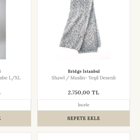
l
Bridge İstanbul
embe L/XL
Shawl / Muslin- Yeşil Desenli
L
2.750,00 TL
İncele
E
SEPETE EKLE