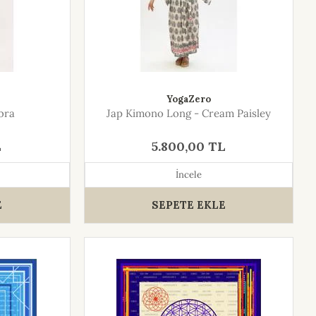
YogaZero
bra
Jap Kimono Long - Cream Paisley
L
5.800,00 TL
İncele
E
SEPETE EKLE