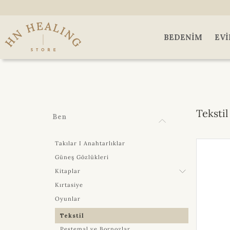
BEDENIM
EVI
Tekstil
Ben
Takılar I Anahtarlıklar
Güneş Gözlükleri
Kitaplar
Kırtasiye
Oyunlar
Tekstil
Peştemal ve Bornozlar