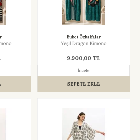
r
Buket Özkalfalar
imono
Yeşil Dragon Kimono
L
9.900,00 TL
İncele
E
SEPETE EKLE