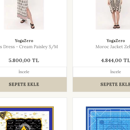
YogaZero
YogaZero
s Dress - Cream Paisley S/M
Moroc Jacket Ze
5.800,00 TL
4.844,00 T
İncele
İncele
SEPETE EKLE
SEPETE EKL