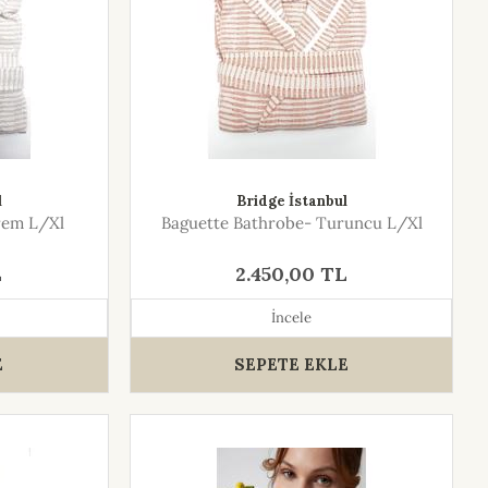
l
Bridge İstanbul
rem L/Xl
Baguette Bathrobe- Turuncu L/Xl
L
2.450,00 TL
İncele
E
SEPETE EKLE