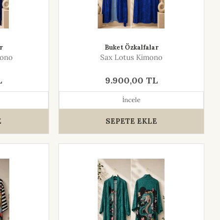
r
Buket Özkalfalar
mono
Sax Lotus Kimono
L
9.900,00 TL
İncele
E
SEPETE EKLE