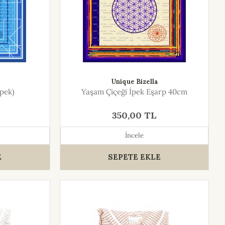
Unique Bizella
ipek)
Yaşam Çiçeği İpek Eşarp 40cm
350,00 TL
İncele
E
SEPETE EKLE