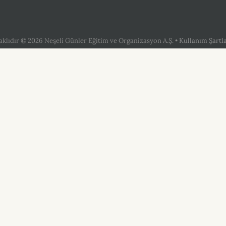
aklıdır © 2026 Neşeli Günler Eğitim ve Organizasyon A.Ş.
•
Kullanım Şartl