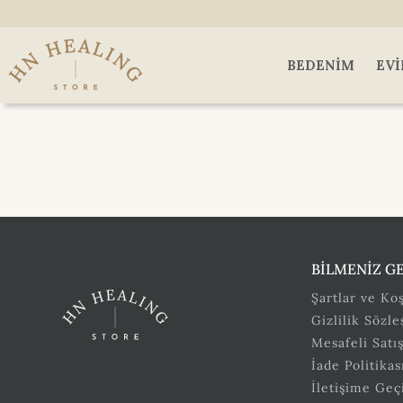
BEDENIM
EVI
BİLMENİZ G
Şartlar ve Koş
Gizlilik Sözl
Mesafeli Satı
İade Politikas
İletişime Geç