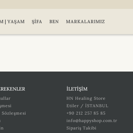
M | YAŞAM
ŞIFA
BEN
MARKALARIMIZ
EREKENLER
İLETİŞİM
ullar
HN Healing Store
eşmesi
Etiler / İSTANBUL
ş Sözleşmesi
+90 212 257 85 85
ı
info@happyshop.com.tr
in
Sipariş Takibi