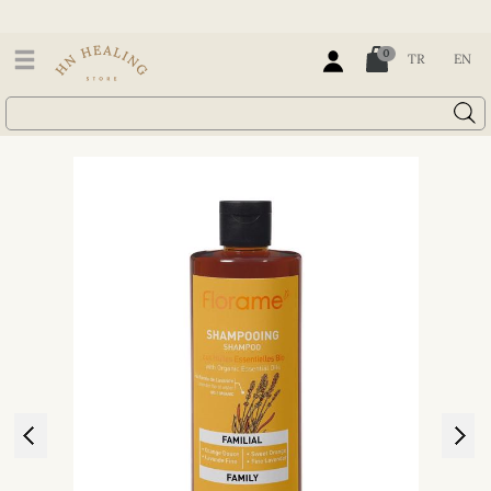
0
TR
EN