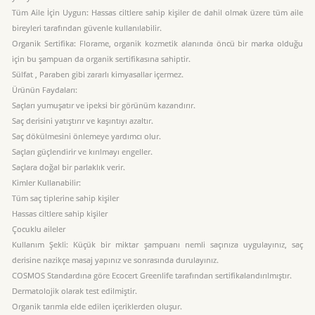
Tüm Aile İçin Uygun: Hassas ciltlere sahip kişiler de dahil olmak üzere tüm aile
bireyleri tarafından güvenle kullanılabilir.
Organik Sertifika: Florame, organik kozmetik alanında öncü bir marka olduğu
için bu şampuan da organik sertifikasına sahiptir.
Sülfat , Paraben gibi zararlı kimyasallar içermez.
Ürünün Faydaları:
Saçları yumuşatır ve ipeksi bir görünüm kazandırır.
Saç derisini yatıştırır ve kaşıntıyı azaltır.
Saç dökülmesini önlemeye yardımcı olur.
Saçları güçlendirir ve kırılmayı engeller.
Saçlara doğal bir parlaklık verir.
Kimler Kullanabilir:
Tüm saç tiplerine sahip kişiler
Hassas ciltlere sahip kişiler
Çocuklu aileler
Kullanım Şekli: Küçük bir miktar şampuanı nemli saçınıza uygulayınız, saç
derisine nazikçe masaj yapınız ve sonrasında durulayınız.
COSMOS Standardına göre Ecocert Greenlife tarafından sertifikalandırılmıştır.
Dermatolojik olarak test edilmiştir.
Organik tarımla elde edilen içeriklerden oluşur.