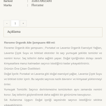
:
3516170025011
Barkod
:
Florame
Marka
-
+
Açıklama
Florame Organik Aile Şampuanı 400 ml:
Florame Organik Aile şampuanı ; Portakal ve Lavanta Organik Esansiyel Yağları,
Lavanta Çiçek Suyu ve bitkisel ekstreler ile saçı yumuşak şekilde temizler ve
nemini korur. Saç tellerini daha sağlıklı yapar. Doğal içeriğinden dolayı zararlı
kimyasallara maruz kalmadan saçınızı istediğiniz kadar yıkayabilirsiniz.
Ürünün Öne Çıkan Özellikleri:
Doğal İçerik: Portakal ve Lavanta gibi doğal esansiyel yağlar, Lavanta Çiçek Suyu
ve bitkisel özler içerir. Bu sayede saçınıza nazik davranır ve kimyasal yüklenmeyi
önler.
Yumuşak Temizlik: Saçınızı derinlemesine temizlerken aynı zamanda nemini
korur. Saç tellerini güçlendirerek daha sağlıklı bir görünüme kavuşturur.
Sık Kullanıma Uygun: Doğal içeriği sayesinde saçınızı istediğiniz sıklıkta
yıkayabilirsiniz.