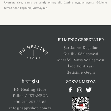
Uyarılar: Yara, yanık ve tahriş olmuş cilt üzerine uygulamayınız. Gözlerle
temasından kaçınınız, yutmayınız.
BİLMENİZ GEREKENLER
Şartlar ve Koşullar
Gizlilik Sözleşmesi
Mesafeli Satış Sözleşmesi
İade Politikası
İletişime Geçin
İLETİŞİM
SOSYAL MEDYA
HN Healing Store
Etiler / İSTANBUL
+90 212 257 85 85
info@happyshop.com.tr