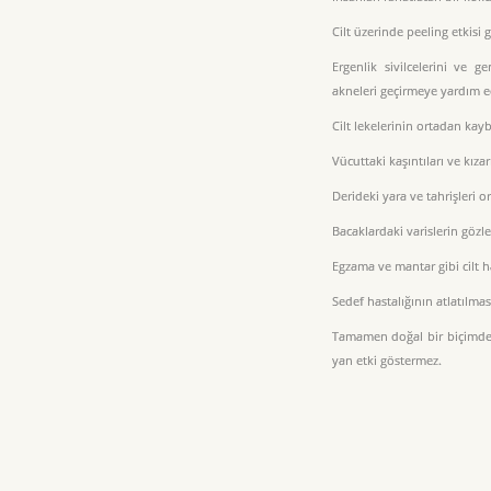
Cilt üzerinde peeling etkis
Ergenlik sivilcelerini ve 
akneleri geçirmeye yardım 
Cilt lekelerinin ortadan ka
Vücuttaki kaşıntıları ve kızarık
Derideki yara ve tahrişleri 
Bacaklardaki varislerin gözl
Egzama ve mantar gibi cilt ha
Sedef hastalığının atlatılma
Tamamen doğal bir biçimde 
yan etki göstermez.