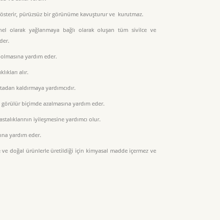
i gösterir, pürüzsüz bir görünüme kavuşturur ve kurutmaz.
genel olarak yağlanmaya bağlı olarak oluşan tüm sivilce ve
eder.
ybolmasına yardım eder.
lıkları alır.
ortadan kaldırmaya yardımcıdır.
e görülür biçimde azalmasına yardım eder.
stalıklarının iyileşmesine yardımcı olur.
sına yardım eder.
ve doğal ürünlerle üretildiği için kimyasal madde içermez ve