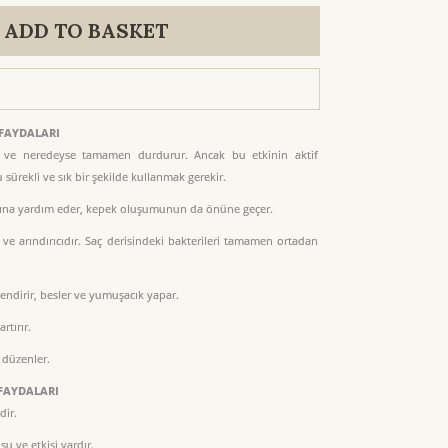
ADD TO BASKET
 FAYDALARI
r ve neredeyse tamamen durdurur. Ancak bu etkinin aktif
 sürekli ve sık bir şekilde kullanmak gerekir.
ına yardım eder, kepek oluşumunun da önüne geçer.
ci ve arındırıcıdır. Saç derisindeki bakterileri tamamen ortadan
lendirir, besler ve yumuşacık yapar.
rtırır.
 düzenler.
 FAYDALARI
dir.
su ve etkisi vardır.