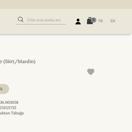
0
TR
EN
r (Siirt/Mardin)
ck
06.003058
251121735
aktan Tabağa