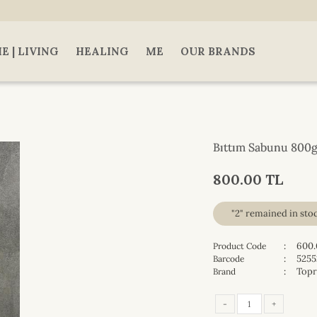
E | LIVING
HEALING
ME
OUR BRANDS
Bıttım Sabunu 800g
800.00 TL
"2" remained in sto
:
600.
Product Code
:
5255
Barcode
:
Topr
Brand
-
+